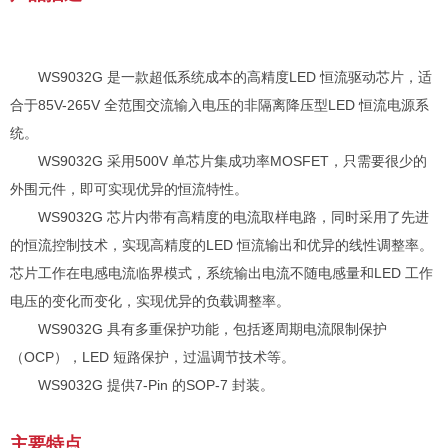
WS9032G 是一款超低系统成本的高精度LED 恒流驱
动芯片，适
合于85V-265V 全范围交流输入电压的非隔离降
压型LED 恒流电源系
统。
WS9032G 采用500V 单芯片集成功率MOSFET，只需
要很少的
外围元件，即可实现优异的恒流特性。
WS9032G 芯片内带有高精度的电流取样电路，同时采
用了先进
的恒流控制技术，实现高精度的LED 恒流输出和
优异的线性调整率。
芯片工作在电感电流临界模式，系统输
出电流不随电感量和LED 工作
电压的变化而变化，实现优
异的负载调整率。
WS9032G 具有多重保护功能，包括逐周期电流限制保
护
（OCP），LED 短路保护，过温调节技术等。
WS9032G 提供7-Pin 的SOP-7 封装。
主要特点