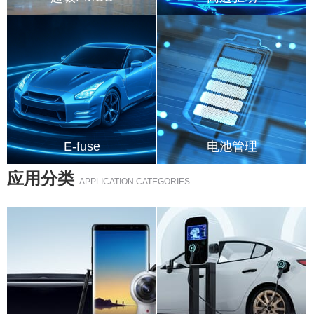
超级PMOS - 40V
车规智能高边开关12V
超级PMOS - 60V
车规智能高边开关24V
超级PMOS - 100V
车规智能高边开关48V
E-fuse
电池管理
E-fuse
HV全集成锂电保护IC
应用分类
APPLICATION CATEGORIES
全集成锂电保护IC
单节电池保护芯片
手机电池保护芯片
电池充电管理IC
OVP、OCP