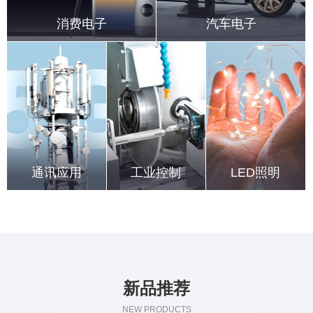
消费电子
汽车电子
高边驱动
高边驱动
适配器
电子保险丝
PD快充
LED车灯
移动电源
集成电机驱动
电子烟
智能穿戴
小家电控制板
充电器
通讯应用
工业控制
LED照明
5G基站
电动工具
通用照明
锂电池
UPS
智能照明
压缩机
可控硅调光
新品推荐
NEW PRODUCTS