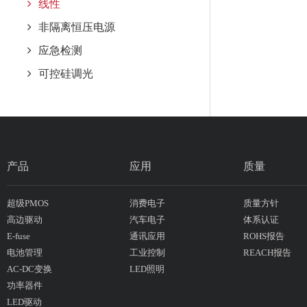
线性
非隔离恒压电源
应急检测
可控硅调光
产品
应用
质量
超级PMOS
消费电子
质量方针
高边驱动
汽车电子
体系认证
E-fuse
通讯应用
ROHS报告
电池管理
工业控制
REACH报告
AC-DC变换
LED照明
功率器件
LED驱动