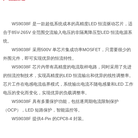
WS9038F 是一款超低系统成本的高精度LED 恒流驱
动芯片，适
合于85V-265V 全范围交流输入电压的非隔离降
压型LED 恒流电源系
统。
WS9038F 采用500V 单芯片集成功率MOSFET，只需
要很少的
外围元件，即可实现优异的恒流特性。
WS9038F 芯片内带有高精度的电流取样电路，同时采
用了先进
的恒流控制技术，实现高精度的LED 恒流输出和
优异的线性调整率。
芯片工作在电感电流临界模式，系统输
出电流不随电感量和LED 工作
电压的变化而变化，实现优
异的负载调整率。
WS9038F 具有多重保护功能，包括逐周期电流限制保
护
（OCP），LED 短路保护，智能温控等。
WS9038F 提供4-Pin 的CPC8-4 封装。