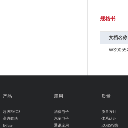
规格书
文档名称
WS9055
产品
应用
质量
超级PMOS
消费电子
质量方针
高边驱动
汽车电子
体系认证
E-fuse
通讯应用
ROHS报告