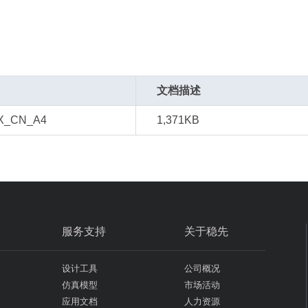
文档描述
X_CN_A4
1,371KB
服务支持
关于稳先
设计工具
公司概况
仿真模型
市场活动
应用文档
人力资源