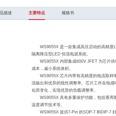
品描述
主要特点
规格书
WS9055X 是一款集成高压启动的高精度
隔离降压型
LED 恒流电源系统。
WS9055X 内部集成600V JFET 为芯
成本，减小系统
体积。
WS9055X 芯片内带有高精度的电流取
流输出和优异的
线性调整率。芯片工作在电感
化而变化，实现优异的负载调整
率。
WS9055X 具有多重保护功能，包括逐
温度调节技术等。
WS9055X 提供7-Pin 的SOP-7 和DIP-7