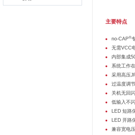
主要特点
®
no-CAP
无需VCC
内部集成50
系统工作
采用高压JF
过温度调
关机无回
低输入不
LED 短路
LED 开路
兼容宽电