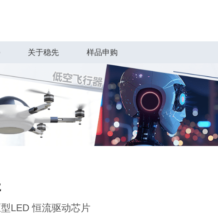
持
关于稳先
样品申购
E
型LED 恒流驱动芯片