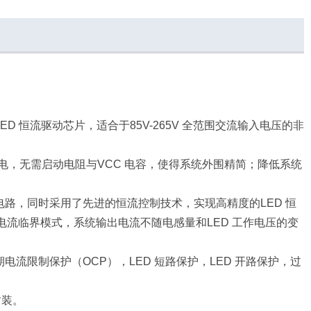
LED 恒流驱动芯
片，适合于85V-265V 全范围交流输入电压的非
片供电，无需启动电
阻与VCC 电容，使得系统外围精简；降低系统
样电路，同时采用
了先进的恒流控制技术，实现高精度的LED 恒
电流临界模式，系统输出电流不
随电感量和LED 工作电压的变
周期电流限制保护
（OCP），LED 短路保护，LED 开路保护，过
 封装。