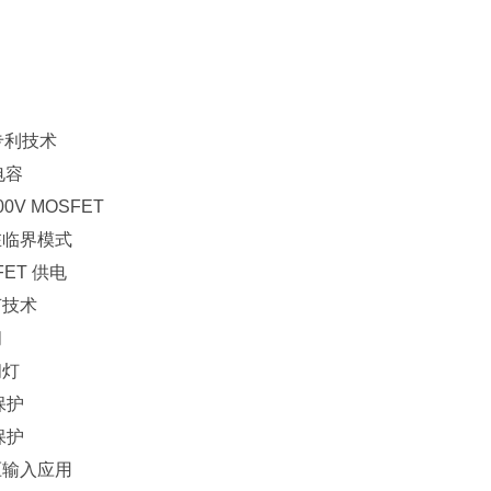
专利技术
电容
0V MOSFET
在临界模式
ET 供电
节技术
闪
闪灯
保护
保护
压输入应用