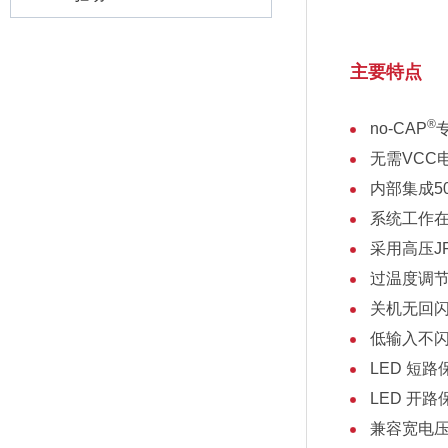
主要特点
®
no-CAP
无需VCC
内部集成50
系统工作
采用高压JF
过温度调
关机无回
低输入不
LED 短路
LED 开路
兼容宽电