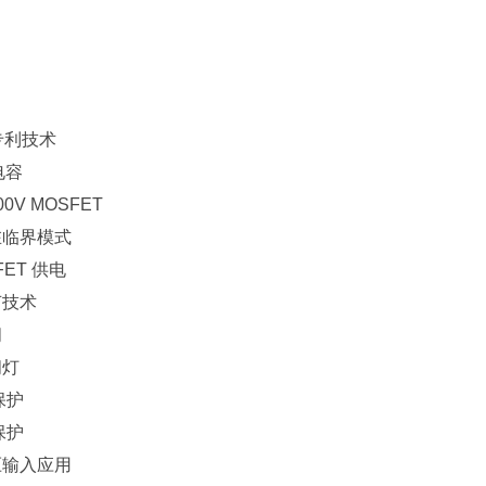
专利技术
电容
0V MOSFET
在临界模式
ET 供电
节技术
闪
闪灯
保护
保护
压输入应用