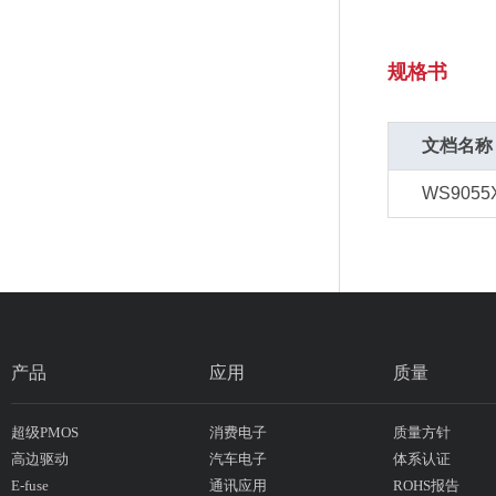
规格书
文档名称
WS9055
产品
应用
质量
超级PMOS
消费电子
质量方针
高边驱动
汽车电子
体系认证
E-fuse
通讯应用
ROHS报告