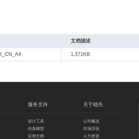
文档描述
X_CN_A4
1,371KB
服务支持
关于稳先
设计工具
公司概况
仿真模型
市场活动
应用文档
人力资源