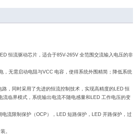
LED 恒流驱动芯
片，适合于85V-265V 全范围交流输入电压的非
片供电，无需启动电
阻与VCC 电容，使得系统外围精简；降低系统
样电路，同时采用
了先进的恒流控制技术，实现高精度的LED 恒
电流临界模式，系统输出电流不
随电感量和LED 工作电压的变
周期电流限制保护
（OCP），LED 短路保护，LED 开路保护，过
 封装。