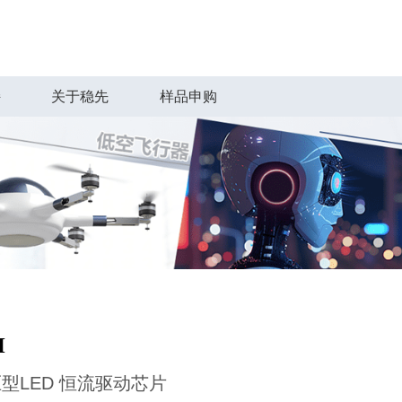
持
关于稳先
样品申购
H
型LED 恒流驱动芯片