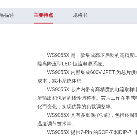
品描述
主要特点
规格书
WS9055X 是一款集成高压启动的高精度
隔离降压型
LED 恒流电源系统。
WS9055X 内部集成600V JFET 为芯
成本，减小系统
体积。
WS9055X 芯片内带有高精度的电流取
流输出和优异的
线性调整率。芯片工作在电感
化而变化，实现优异的负载调整
率。
WS9055X 具有多重保护功能，包括逐
温度调节技术等。
WS9055X 提供7-Pin 的SOP-7 和DIP-7