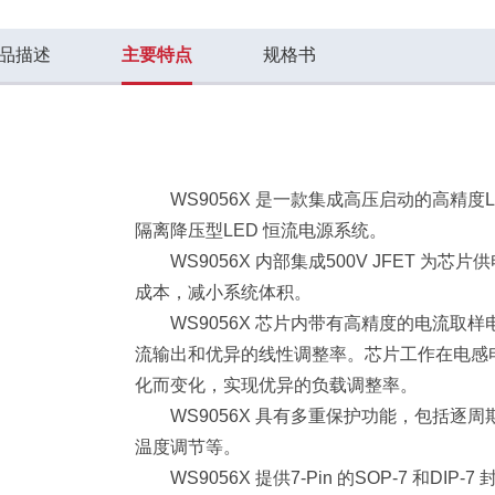
品描述
主要特点
规格书
WS9056X 是一款集成高压启动的高精度
隔离降压型
LED 恒流电源系统。
WS9056X 内部集成500V JFET 为芯
成本，减小系统
体积。
WS9056X 芯片内带有高精度的电流取
流输出和优异的
线性调整率。芯片工作在电感
化而变化，实现优异的负载调整
率。
WS9056X 具有多重保护功能，包括逐
温度调节等。
WS9056X 提供7-Pin 的SOP-7 和DIP-7