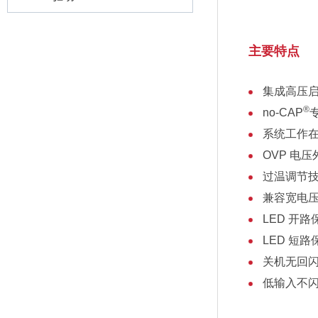
主要特点
集成高压
®
no-CAP
系统工作
OVP 电
过温调节
兼容宽电
LED 开路
LED 短路
关机无回
低输入不