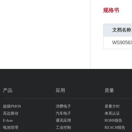
规格书
文档名称
WS9056
产品
应用
质量
超级PMOS
消费电子
质量方针
高边驱动
汽车电子
体系认证
E-fuse
通讯应用
ROHS报告
电池管理
工业控制
REACH报告