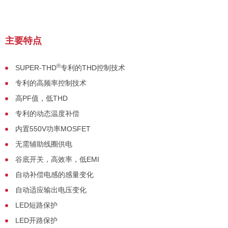
主要特点
®
SUPER-THD
专利的THD控制技术
专利的
高
频率控制技术
高PF值，低THD
专利的动态温度补偿
内置550V功率MOSFET
无需辅助线圈供电
谷底开关，
高效
率，低EMI
自动补偿电感的感量变化
自动适应输出电压变化
LED短路保护
LED开路保护