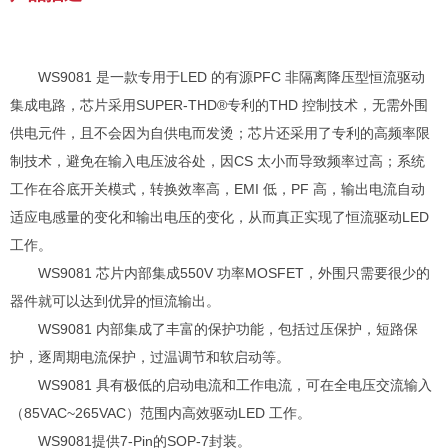
WS9081 是一款专用于LED 的有源PFC 非隔离降压型恒
流驱动
集成电路，芯片采用SUPER-THD®专利的THD 控制
技术，无需外围
供电元件，且不会因为自供电而发烫；芯片还
采用了专利的
高
频率限
制技术，避免在输入电压波谷处，因
CS 太小而导致频率过高；系统
工作在谷底开关模式，转换效
率高，EMI 低，PF 高，输出电流自动
适应电感量的变化和输
出电压的变化，从而真正实现了恒流驱动LED
工作。
WS9081 芯片内部集成550V 功率MOSFET，外围只需
要很少的
器件就可以达到优异的恒流输出。
WS9081 内部集成了丰富的保护功能，包括过压保护，短
路保
护，逐周期电流保护，过温调节和软启动等。
WS9081 具有极低的启动电流和工作电流，可在全电压交
流输入
（85VAC~265VAC）范围内
高效
驱动LED 工作。
WS9081提供7-Pin的SOP-7封装。