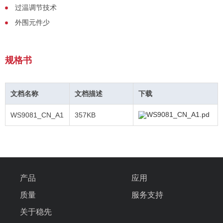
过温调节技术
外围元件少
规格书
文档名称
文档描述
下载
WS9081_CN_A1.pd
WS9081_CN_A1
357KB
产品
应用
质量
服务支持
关于稳先