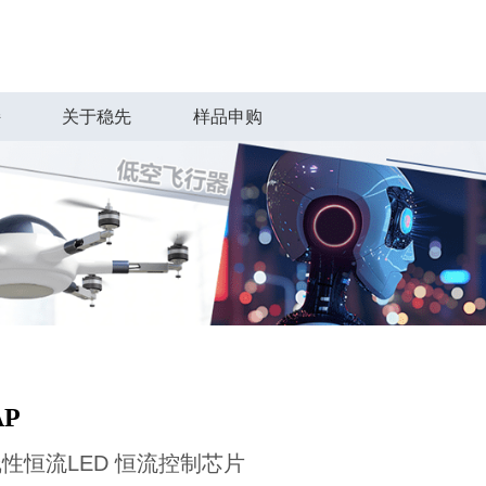
持
关于稳先
样品申购
AP
性恒流LED 恒流控制芯片