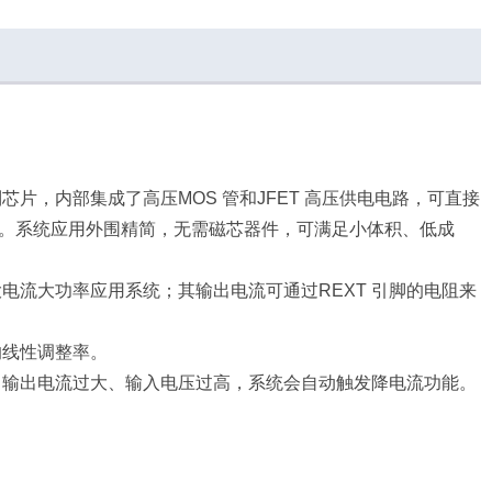
控制芯片，内部集成
了高压MOS 管和JFET 高压供电电路，可直接
串。系统应用外围精简，
无需磁芯器件，可满足小体积、低成
足大电流大功率应用
系统；其输出电流可通过REXT 引脚的电阻来
的线性调整率。
；当输出电流过大、
输入电压过高，系统会自动触发降电流功能。