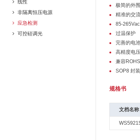
线性
极简的外
非隔离恒压电源
精准的交
应急检测
85-265V
过温保护
可控硅调光
完善的电
高精度电
兼容ROH
SOP8 封
规格书
文档名称
WS5921