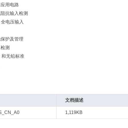
围应用电路
流阻抗输入检测
ac 全电压输入
池保护及管理
压检测
S 和无铅标准
装
文档描述
S_CN_A0
1,119KB