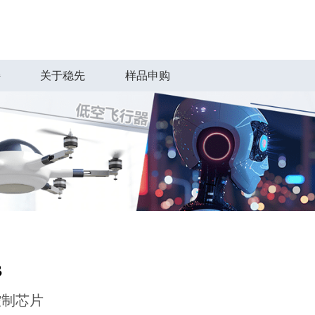
持
关于稳先
样品申购
B
控制芯片